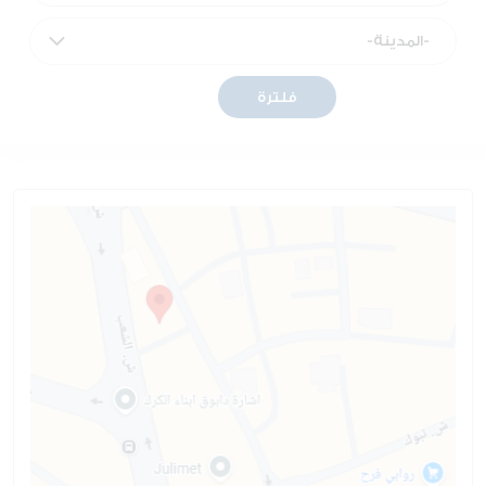
فلترة